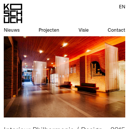
EN
EN
Nieuws
Nieuws
Projecten
Projecten
Visie
Visie
Contact
Contact