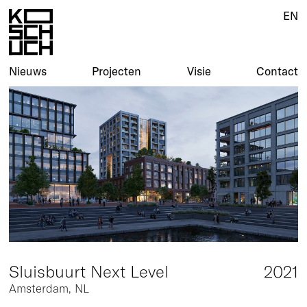
EN
EN
Nieuws
Nieuws
Projecten
Projecten
Visie
Visie
Contact
Contact
Sluisbuurt Next Level
2021
Amsterdam, NL